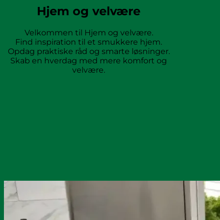
Hjem og velvære
Velkommen til Hjem og velvære.
Find inspiration til et smukkere hjem.
Opdag praktiske råd og smarte løsninger.
Skab en hverdag med mere komfort og
velvære.