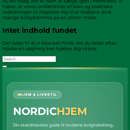
du en bolig, der er nem at sælge igen i fremtiden. Vi
håber, at vores omfattende artikler og praktiske
vejledninger vil inspirere dig til at realisere dine
mange boligdrømme på en sikker måde.
Intet indhold fundet
Det lader til at vi ikke kan finde det du leder efter.
Måske en søgning kan hjælpe dig videre.
HJEM & LIVSSTIL
NORDIC
HJEM
Din skandinaviske guide til moderne boligindretning,