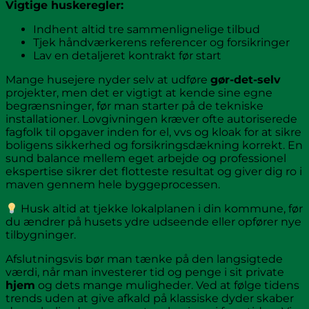
Vigtige huskeregler:
Indhent altid tre sammenlignelige tilbud
Tjek håndværkerens referencer og forsikringer
Lav en detaljeret kontrakt før start
Mange husejere nyder selv at udføre
gør-det-selv
projekter, men det er vigtigt at kende sine egne
begrænsninger, før man starter på de tekniske
installationer. Lovgivningen kræver ofte autoriserede
fagfolk til opgaver inden for el, vvs og kloak for at sikre
boligens sikkerhed og forsikringsdækning korrekt. En
sund balance mellem eget arbejde og professionel
ekspertise sikrer det flotteste resultat og giver dig ro i
maven gennem hele byggeprocessen.
Husk altid at tjekke lokalplanen i din kommune, før
du ændrer på husets ydre udseende eller opfører nye
tilbygninger.
Afslutningsvis bør man tænke på den langsigtede
værdi, når man investerer tid og penge i sit private
hjem
og dets mange muligheder. Ved at følge tidens
trends uden at give afkald på klassiske dyder skaber