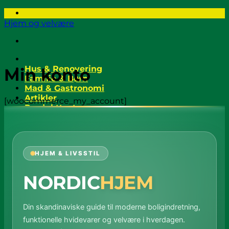
Fortsæt
til
Hjem og velvære
indhold
Hus & Renovering
Min konto
Familie & Børn
Mad & Gastronomi
Artikler
[woocommerce_my_account]
Produkttests
Test & Anmeldelse
HJEM & LIVSSTIL
NORDIC
HJEM
Din skandinaviske guide til moderne boligindretning,
funktionelle hvidevarer og velvære i hverdagen.