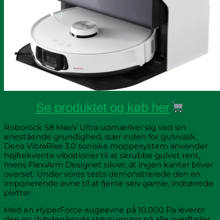
Se produktet og køb her
Roborock S8 MaxV Ultra udmærker sig ved sin
enestående grundighed, især inden for gulvvask.
Dens VibraRise 3.0 soniske moppesystem anvender
højfrekvente vibrationer til at skrubbe gulvet rent,
mens FlexiArm Designet sikrer, at ingen kanter bliver
overset. Under vores tests demonstrerede den en
imponerende evne til at fjerne selv gamle, indtørrede
pletter.
Med en HyperForce-sugeevne på 10.000 Pa leverer
den en dybdegående støvsugning på alle overflader.