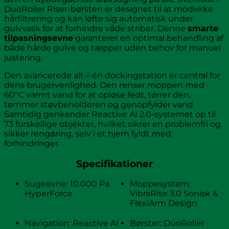
DuoRoller Riser-børsten er designet til at modvirke
hårfiltrering og kan løfte sig automatisk under
gulvvask for at forhindre våde striber. Denne
smarte
tilpasningsevne
garanterer en optimal behandling af
både hårde gulve og tæpper uden behov for manuel
justering.
Den avancerede alt-i-én dockingstation er central for
dens brugervenlighed. Den renser moppen med
60°C varmt vand for at opløse fedt, tørrer den,
tømmer støvbeholderen og genopfylder vand.
Samtidig genkender Reactive AI 2.0-systemet op til
73 forskellige objekter, hvilket sikrer en problemfri og
sikker rengøring, selv i et hjem fyldt med
forhindringer.
Specifikationer
Sugeevne: 10.000 Pa
Moppesystem:
HyperForce
VibraRise 3.0 Sonisk &
FlexiArm Design
Navigation: Reactive AI
Børster: DuoRoller