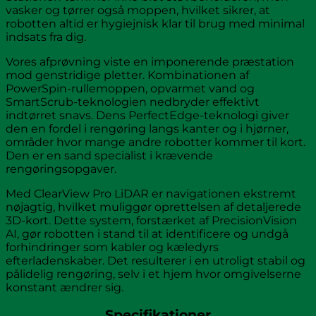
vasker og tørrer også moppen, hvilket sikrer, at
robotten altid er hygiejnisk klar til brug med minimal
indsats fra dig.
Vores afprøvning viste en imponerende præstation
mod genstridige pletter. Kombinationen af
PowerSpin-rullemoppen, opvarmet vand og
SmartScrub-teknologien nedbryder effektivt
indtørret snavs. Dens PerfectEdge-teknologi giver
den en fordel i rengøring langs kanter og i hjørner,
områder hvor mange andre robotter kommer til kort.
Den er en sand specialist i krævende
rengøringsopgaver.
Med ClearView Pro LiDAR er navigationen ekstremt
nøjagtig, hvilket muliggør oprettelsen af detaljerede
3D-kort. Dette system, forstærket af PrecisionVision
AI, gør robotten i stand til at identificere og undgå
forhindringer som kabler og kæledyrs
efterladenskaber. Det resulterer i en utroligt stabil og
pålidelig rengøring, selv i et hjem hvor omgivelserne
konstant ændrer sig.
Specifikationer