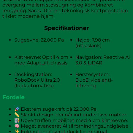
overgang mellem støvsugning og kombineret
rengøring. Saros 10 er en teknologisk kraftpræstation
til det moderne hjem.
Specifikationer
Sugeevne: 22.000 Pa
Højde: 7,98 cm
(ultraslank)
Klatreevne: Op til 4 cm
Navigation: Reactive AI
med AdaptLift-chassis
3.0 & LiDAR
Dockingstation:
Børstesystem:
RoboDock Ultra 2.0
DuoDivide anti-
(fuldautomatisk)
filtrering
Fordele
Ekstrem sugekraft på 22.000 Pa.
Slankt design, der når ind under lave møbler.
Uovertruffen mobilitet med 4 cm klatreevne.
Meget avanceret AI til forhindringsundgåelse.
Fuldautomatiseret dock for minimal