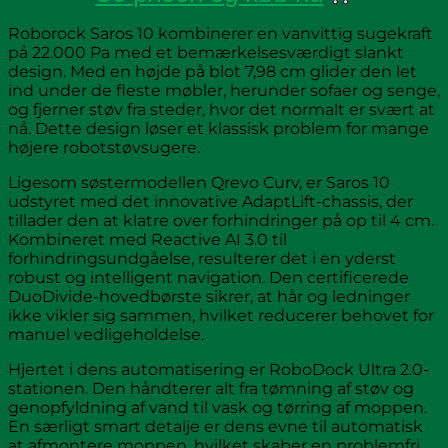
Roborock Saros 10 kombinerer en vanvittig sugekraft
på 22.000 Pa med et bemærkelsesværdigt slankt
design. Med en højde på blot 7,98 cm glider den let
ind under de fleste møbler, herunder sofaer og senge,
og fjerner støv fra steder, hvor det normalt er svært at
nå. Dette design løser et klassisk problem for mange
højere robotstøvsugere.
Ligesom søstermodellen Qrevo Curv, er Saros 10
udstyret med det innovative AdaptLift-chassis, der
tillader den at klatre over forhindringer på op til 4 cm.
Kombineret med Reactive AI 3.0 til
forhindringsundgåelse, resulterer det i en yderst
robust og intelligent navigation. Den certificerede
DuoDivide-hovedbørste sikrer, at hår og ledninger
ikke vikler sig sammen, hvilket reducerer behovet for
manuel vedligeholdelse.
Hjertet i dens automatisering er RoboDock Ultra 2.0-
stationen. Den håndterer alt fra tømning af støv og
genopfyldning af vand til vask og tørring af moppen.
En særligt smart detalje er dens evne til automatisk
at afmontere moppen, hvilket skaber en problemfri