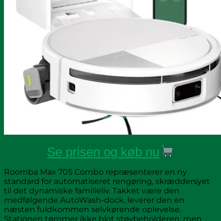
Se prisen og køb nu
Roomba Max 705 Combo repræsenterer en ny
standard for automatiseret rengøring, skræddersyet
til det dynamiske familieliv. Takket være den
medfølgende AutoWash-dock, leverer den en
næsten fuldkommen selvkørende oplevelse.
Stationen tømmer ikke blot støvbeholderen, men