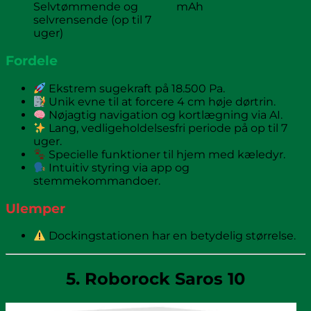
Selvtømmende og
mAh
selvrensende (op til 7
uger)
Fordele
Ekstrem sugekraft på 18.500 Pa.
Unik evne til at forcere 4 cm høje dørtrin.
Nøjagtig navigation og kortlægning via AI.
Lang, vedligeholdelsesfri periode på op til 7
uger.
Specielle funktioner til hjem med kæledyr.
Intuitiv styring via app og
stemmekommandoer.
Ulemper
Dockingstationen har en betydelig størrelse.
5. Roborock Saros 10