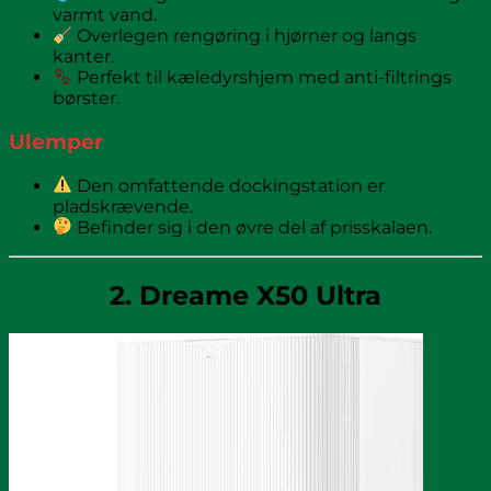
varmt vand.
Overlegen rengøring i hjørner og langs
kanter.
Perfekt til kæledyrshjem med anti-filtrings
børster.
Ulemper
Den omfattende dockingstation er
pladskrævende.
Befinder sig i den øvre del af prisskalaen.
2. Dreame X50 Ultra