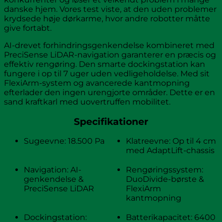
danske hjem. Vores test viste, at den uden problemer
krydsede høje dørkarme, hvor andre robotter måtte
give fortabt.
AI-drevet forhindringsgenkendelse kombineret med
PreciSense LiDAR-navigation garanterer en præcis og
effektiv rengøring. Den smarte dockingstation kan
fungere i op til 7 uger uden vedligeholdelse. Med sit
FlexiArm-system og avancerede kantmopning
efterlader den ingen urengjorte områder. Dette er en
sand kraftkarl med uovertruffen mobilitet.
Specifikationer
Sugeevne: 18.500 Pa
Klatreevne: Op til 4 cm
med AdaptLift-chassis
Navigation: AI-
Rengøringssystem:
genkendelse &
DuoDivide-børste &
PreciSense LiDAR
FlexiArm
kantmopning
Dockingstation:
Batterikapacitet: 6400