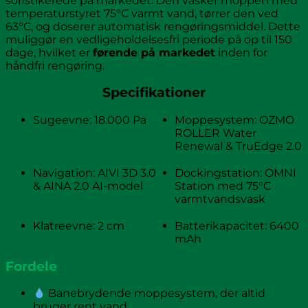
sofistikerede på markedet. Den vasker moppen med
temperaturstyret 75°C varmt vand, tørrer den ved
63°C, og doserer automatisk rengøringsmiddel. Dette
muliggør en vedligeholdelsesfri periode på op til 150
dage, hvilket er
førende på markedet
inden for
håndfri rengøring.
Specifikationer
Sugeevne: 18.000 Pa
Moppesystem: OZMO
ROLLER Water
Renewal & TruEdge 2.0
Navigation: AIVI 3D 3.0
Dockingstation: OMNI
& AINA 2.0 AI-model
Station med 75°C
varmtvandsvask
Klatreevne: 2 cm
Batterikapacitet: 6400
mAh
Fordele
Banebrydende moppesystem, der altid
bruger rent vand.