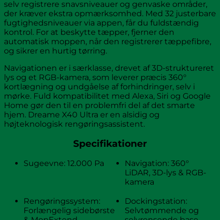
selv registrere snavsniveauer og genvaske områder,
der kræver ekstra opmærksomhed. Med 32 justerbare
fugtighedsniveauer via appen, får du fuldstændig
kontrol. For at beskytte tæpper, fjerner den
automatisk moppen, når den registrerer tæppefibre,
og sikrer en hurtig tørring.
Navigationen er i særklasse, drevet af 3D-struktureret
lys og et RGB-kamera, som leverer præcis 360°
kortlægning og undgåelse af forhindringer, selv i
mørke. Fuld kompatibilitet med Alexa, Siri og Google
Home gør den til en problemfri del af det smarte
hjem. Dreame X40 Ultra er en alsidig og
højteknologisk rengøringsassistent.
Specifikationer
Sugeevne: 12.000 Pa
Navigation: 360°
LiDAR, 3D-lys & RGB-
kamera
Rengøringssystem:
Dockingstation:
Forlængelig sidebørste
Selvtømmende og
& MopExtend
selvrensende base