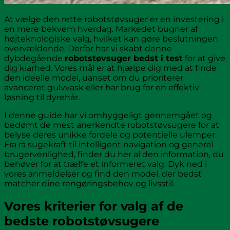
At vælge den rette robotstøvsuger er en investering i
en mere bekvem hverdag. Markedet bugner af
højteknologiske valg, hvilket kan gøre beslutningen
overvældende. Derfor har vi skabt denne
dybdegående
robotstøvsuger bedst i test
for at give
dig klarhed. Vores mål er at hjælpe dig med at finde
den ideelle model, uanset om du prioriterer
avanceret gulvvask eller har brug for en effektiv
løsning til dyrehår.
I denne guide har vi omhyggeligt gennemgået og
bedømt de mest anerkendte robotstøvsugere for at
belyse deres unikke fordele og potentielle ulemper.
Fra rå sugekraft til intelligent navigation og generel
brugervenlighed, finder du her al den information, du
behøver for at træffe et informeret valg. Dyk ned i
vores anmeldelser og find den model, der bedst
matcher dine rengøringsbehov og livsstil.
Vores kriterier for valg af de
bedste robotstøvsugere