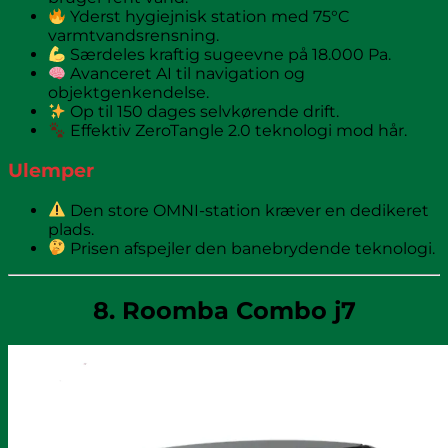
Yderst hygiejnisk station med 75°C
varmtvandsrensning.
Særdeles kraftig sugeevne på 18.000 Pa.
Avanceret AI til navigation og
objektgenkendelse.
Op til 150 dages selvkørende drift.
Effektiv ZeroTangle 2.0 teknologi mod hår.
Ulemper
Den store OMNI-station kræver en dedikeret
plads.
Prisen afspejler den banebrydende teknologi.
8. Roomba Combo j7