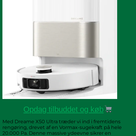
Opdag tilbuddet og køb
Med Dreame X50 Ultra træder vi ind i fremtidens
rengøring, drevet af en Vormax-sugekraft på hele
20.000 Pa. Denne massive ydeevne sikrer en