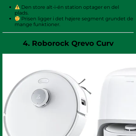
Den store alt-i-én station optager en del
plads.
Prisen ligger i det højere segment grundet de
mange funktioner.
4. Roborock Qrevo Curv