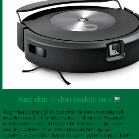
Køb den til den bedste pris
Roomba Combo j7 er berømt for sin exceptionelt
intelligente 2-i-1 funktionalitet. Til forskel fra andre
kombinationsrobotter, der blot løfter moppen en
smule, trækker j7 sin moppeklud helt op på
robottens overside, når den kører på et tæppe. Dette