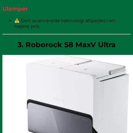
Ulemper
Den avancerede teknologi afspejles i en
højere pris.
3. Roborock S8 MaxV Ultra