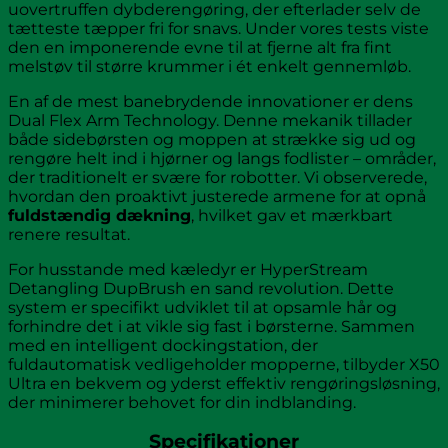
uovertruffen dybderengøring, der efterlader selv de
tætteste tæpper fri for snavs. Under vores tests viste
den en imponerende evne til at fjerne alt fra fint
melstøv til større krummer i ét enkelt gennemløb.
En af de mest banebrydende innovationer er dens
Dual Flex Arm Technology. Denne mekanik tillader
både sidebørsten og moppen at strække sig ud og
rengøre helt ind i hjørner og langs fodlister – områder,
der traditionelt er svære for robotter. Vi observerede,
hvordan den proaktivt justerede armene for at opnå
fuldstændig dækning
, hvilket gav et mærkbart
renere resultat.
For husstande med kæledyr er HyperStream
Detangling DupBrush en sand revolution. Dette
system er specifikt udviklet til at opsamle hår og
forhindre det i at vikle sig fast i børsterne. Sammen
med en intelligent dockingstation, der
fuldautomatisk vedligeholder mopperne, tilbyder X50
Ultra en bekvem og yderst effektiv rengøringsløsning,
der minimerer behovet for din indblanding.
Specifikationer