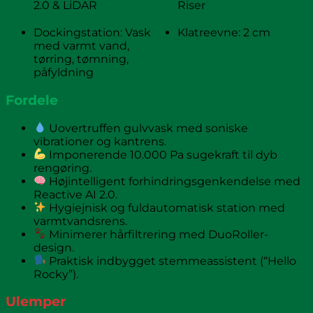
2.0 & LiDAR
Riser
Dockingstation: Vask
Klatreevne: 2 cm
med varmt vand,
tørring, tømning,
påfyldning
Fordele
Uovertruffen gulvvask med soniske
vibrationer og kantrens.
Imponerende 10.000 Pa sugekraft til dyb
rengøring.
Højintelligent forhindringsgenkendelse med
Reactive AI 2.0.
Hygiejnisk og fuldautomatisk station med
varmtvandsrens.
Minimerer hårfiltrering med DuoRoller-
design.
Praktisk indbygget stemmeassistent (“Hello
Rocky”).
Ulemper