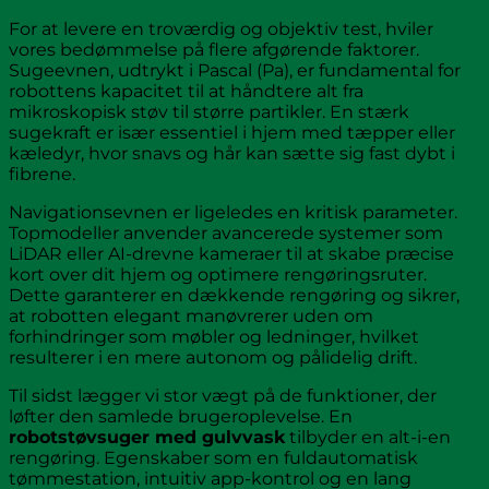
For at levere en troværdig og objektiv test, hviler
vores bedømmelse på flere afgørende faktorer.
Sugeevnen, udtrykt i Pascal (Pa), er fundamental for
robottens kapacitet til at håndtere alt fra
mikroskopisk støv til større partikler. En stærk
sugekraft er især essentiel i hjem med tæpper eller
kæledyr, hvor snavs og hår kan sætte sig fast dybt i
fibrene.
Navigationsevnen er ligeledes en kritisk parameter.
Topmodeller anvender avancerede systemer som
LiDAR eller AI-drevne kameraer til at skabe præcise
kort over dit hjem og optimere rengøringsruter.
Dette garanterer en dækkende rengøring og sikrer,
at robotten elegant manøvrerer uden om
forhindringer som møbler og ledninger, hvilket
resulterer i en mere autonom og pålidelig drift.
Til sidst lægger vi stor vægt på de funktioner, der
løfter den samlede brugeroplevelse. En
robotstøvsuger med gulvvask
tilbyder en alt-i-en
rengøring. Egenskaber som en fuldautomatisk
tømmestation, intuitiv app-kontrol og en lang