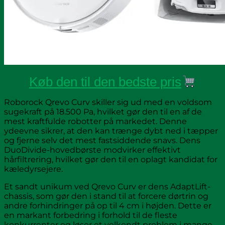
Køb den til den bedste pris
Roborock Qrevo Curv skiller sig ud med en voldsom
sugekraft på 18.500 Pa, hvilket gør den til en af de
mest kraftfulde robotter på markedet. Denne
ydeevne sikrer, at den kan trænge dybt ned i tæpper
og fjerne selv det mest fastsiddende snavs. Dens
DuoDivide-hovedbørste modvirker effektivt
hårfiltrering, hvilket gør den til en oplagt kandidat for
kæledyrsejere.
Et sandt unikum ved Qrevo Curv er dens AdaptLift-
chassis, som gør den i stand til at forcere dørtrin og
andre forhindringer på op til 4 cm i højden. Dette er
en markant forbedring i forhold til de fleste
konkurrenter og løser et velkendt problem i mange