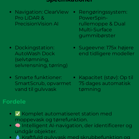
Navigation: ClearView
Rengøringssystem:
Pro LiDAR &
PowerSpin-
PrecisionVision AI
rullemoppe & Dual
Multi-Surface
gummibørster
Dockingstation:
Sugeevne: 175x højere
AutoWash Dock
end tidligere modeller
(selvtømning,
selvrensning, tørring)
Smarte funktioner:
Kapacitet (støv): Op til
SmartScrub, opvarmet
75 dages automatisk
vand til gulvvask
tømning
Fordele
Komplet automatiseret station med
moppevask og tørrefunktion.
Intelligent AI-navigation, der identificerer og
undgår objekter.
Kraftfuld gulvvask med skrubbefunktion og