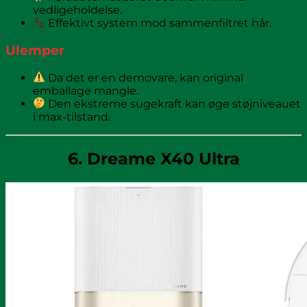
vedligeholdelse.
Effektivt system mod sammenfiltret hår.
Ulemper
Da det er en demovare, kan original
emballage mangle.
Den ekstreme sugekraft kan øge støjniveauet
i max-tilstand.
6. Dreame X40 Ultra