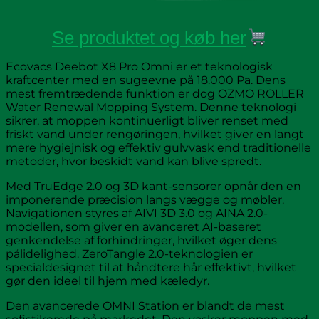
Se produktet og køb her
Ecovacs Deebot X8 Pro Omni er et teknologisk
kraftcenter med en sugeevne på 18.000 Pa. Dens
mest fremtrædende funktion er dog OZMO ROLLER
Water Renewal Mopping System. Denne teknologi
sikrer, at moppen kontinuerligt bliver renset med
friskt vand under rengøringen, hvilket giver en langt
mere hygiejnisk og effektiv gulvvask end traditionelle
metoder, hvor beskidt vand kan blive spredt.
Med TruEdge 2.0 og 3D kant-sensorer opnår den en
imponerende præcision langs vægge og møbler.
Navigationen styres af AIVI 3D 3.0 og AINA 2.0-
modellen, som giver en avanceret AI-baseret
genkendelse af forhindringer, hvilket øger dens
pålidelighed. ZeroTangle 2.0-teknologien er
specialdesignet til at håndtere hår effektivt, hvilket
gør den ideel til hjem med kæledyr.
Den avancerede OMNI Station er blandt de mest