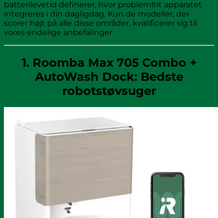
batterilevetid definerer, hvor problemfrit apparatet
integreres i din dagligdag. Kun de modeller, der
scorer højt på alle disse områder, kvalificerer sig til
vores endelige anbefalinger.
1. Roomba Max 705 Combo +
AutoWash Dock: Bedste
robotstøvsuger