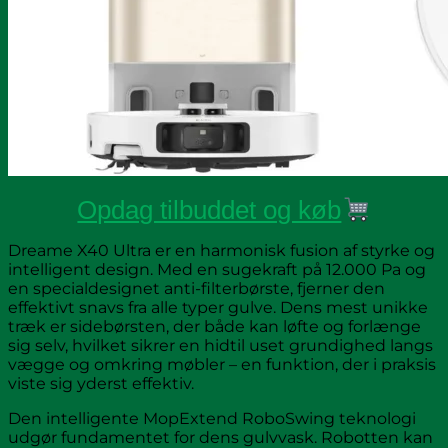
Opdag tilbuddet og køb
Dreame X40 Ultra er en harmonisk fusion af styrke og
intelligent design. Med en sugekraft på 12.000 Pa og
en specialdesignet anti-filterbørste, fjerner den
effektivt snavs fra alle typer gulve. Dens mest unikke
træk er sidebørsten, der både kan løfte og forlænge
sig selv, hvilket sikrer en hidtil uset grundighed langs
vægge og omkring møbler – en funktion, der i praksis
viste sig yderst effektiv.
Den intelligente MopExtend RoboSwing teknologi
udgør fundamentet for dens gulvvask. Robotten kan