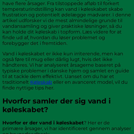
have flere årsager. Fra tilstoppede afløb til forkert
temperaturindstilling kan vand i køleskabet skabe
frustration og potentielt ødelægge madvarer. I denne
artikel udforsker vi de mest almindelige grunde til
vandansamling og giver praktiske løsninger, så du
kan holde dit køleskab i topform. Læs videre for at
finde ud af, hvordan du løser problemet og
forebygger det i fremtiden.
Vand i køleskabet er ikke kun irriterende, men kan
også føre til mug eller dårlig lugt, hvis det ikke
håndteres. Vi har analyseret årsagerne baseret på
typiske problemer i danske hjem og samlet en guide
til at tackle dem effektivt. Uanset om du har et
traditionelt
Køleskab
eller en avanceret model, vil du
finde nyttige tips her.
Hvorfor samler der sig vand i
køleskabet?
Hvorfor er der vand i køleskabet
? Her er de
primære årsager, vi har identificeret gennem analyser