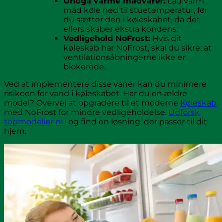
Undgå varme madvarer:
Lad varm
mad køle ned til stuetemperatur, før
du sætter den i køleskabet, da det
ellers skaber ekstra kondens.
Vedligehold NoFrost:
Hvis dit
køleskab har NoFrost, skal du sikre, at
ventilationsåbningerne ikke er
blokerede.
Ved at implementere disse vaner kan du minimere
risikoen for vand i køleskabet. Har du en ældre
model? Overvej at opgradere til et moderne
Køleskab
med NoFrost for mindre vedligeholdelse.
Udforsk
topmodeller nu
og find en løsning, der passer til dit
hjem.