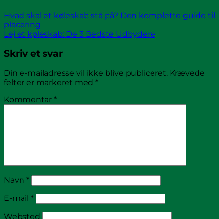
Hvad skal et køleskab stå på? Den komplette guide til
placering
Lej et køleskab: De 3 Bedste Udbydere
Skriv et svar
Din e-mailadresse vil ikke blive publiceret.
Krævede
felter er markeret med
*
Kommentar
*
Navn
*
E-mail
*
Websted