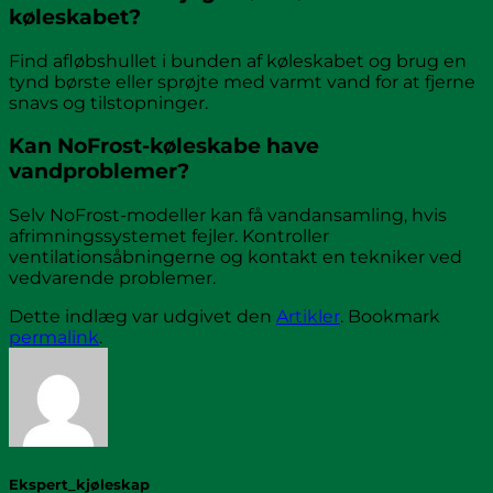
køleskabet?
Find afløbshullet i bunden af køleskabet og brug en
tynd børste eller sprøjte med varmt vand for at fjerne
snavs og tilstopninger.
Kan NoFrost-køleskabe have
vandproblemer?
Selv NoFrost-modeller kan få vandansamling, hvis
afrimningssystemet fejler. Kontroller
ventilationsåbningerne og kontakt en tekniker ved
vedvarende problemer.
Dette indlæg var udgivet den
Artikler
. Bookmark
permalink
.
Ekspert_kjøleskap