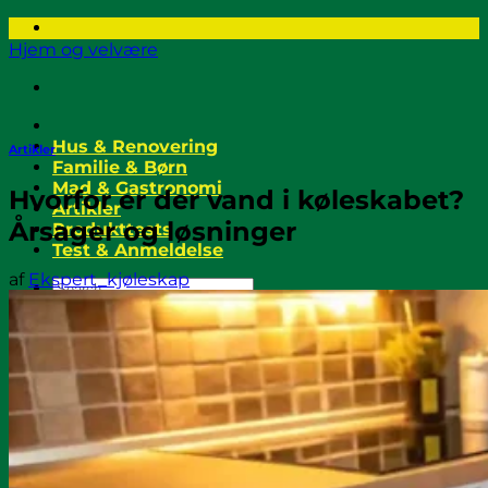
Fortsæt
til
Hjem og velvære
indhold
Hus & Renovering
Artikler
Familie & Børn
Mad & Gastronomi
Hvorfor er der vand i køleskabet?
Artikler
Årsager og løsninger
Produkttests
Test & Anmeldelse
af
Ekspert_kjøleskap