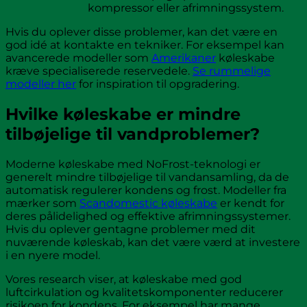
kompressor eller afrimningssystem.
Hvis du oplever disse problemer, kan det være en
god idé at kontakte en tekniker. For eksempel kan
avancerede modeller som
Amerikaner
køleskabe
kræve specialiserede reservedele.
Se rummelige
modeller her
for inspiration til opgradering.
Hvilke køleskabe er mindre
tilbøjelige til vandproblemer?
Moderne køleskabe med NoFrost-teknologi er
generelt mindre tilbøjelige til vandansamling, da de
automatisk regulerer kondens og frost. Modeller fra
mærker som
Scandomestic køleskabe
er kendt for
deres pålidelighed og effektive afrimningssystemer.
Hvis du oplever gentagne problemer med dit
nuværende køleskab, kan det være værd at investere
i en nyere model.
Vores research viser, at køleskabe med god
luftcirkulation og kvalitetskomponenter reducerer
risikoen for kondens. For eksempel har mange