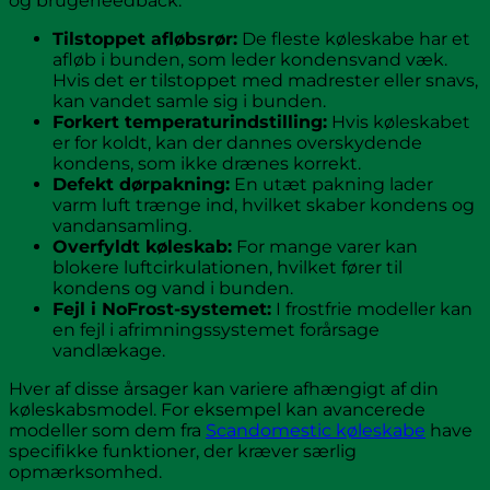
og brugerfeedback:
Tilstoppet afløbsrør:
De fleste køleskabe har et
afløb i bunden, som leder kondensvand væk.
Hvis det er tilstoppet med madrester eller snavs,
kan vandet samle sig i bunden.
Forkert temperaturindstilling:
Hvis køleskabet
er for koldt, kan der dannes overskydende
kondens, som ikke drænes korrekt.
Defekt dørpakning:
En utæt pakning lader
varm luft trænge ind, hvilket skaber kondens og
vandansamling.
Overfyldt køleskab:
For mange varer kan
blokere luftcirkulationen, hvilket fører til
kondens og vand i bunden.
Fejl i NoFrost-systemet:
I frostfrie modeller kan
en fejl i afrimningssystemet forårsage
vandlækage.
Hver af disse årsager kan variere afhængigt af din
køleskabsmodel. For eksempel kan avancerede
modeller som dem fra
Scandomestic køleskabe
have
specifikke funktioner, der kræver særlig
opmærksomhed.