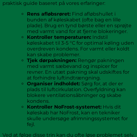
praktisk guide baseret på vores erfaringer:
Rens afløbsrøret:
Find afløbshullet i
bunden af køleskabet (ofte bag en lille
plade). Brug en tynd børste eller en sprøjte
med varmt vand for at fjerne blokeringer.
Kontroller temperaturen:
Indstil
køleskabet til 3-5 °C for optimal køling uden
overdreven kondens. For varmt eller koldt
kan skabe problemer.
Tjek dørpakningen:
Rengør pakningen
med varmt sæbevand og inspicer for
revner. En utæt pakning skal udskiftes for
at forhindre luftindtrængning.
Organiser indholdet:
Sørg for, at der er
plads til luftcirkulation. Overfyldning kan
blokere ventilationsåbninger og skabe
kondens.
Kontroller NoFrost-systemet:
Hvis dit
køleskab har NoFrost, kan en tekniker
skulle undersøge afrimningssystemet for
fejl.
Ved at følge disse trin kan du ofte løse problemet selv.