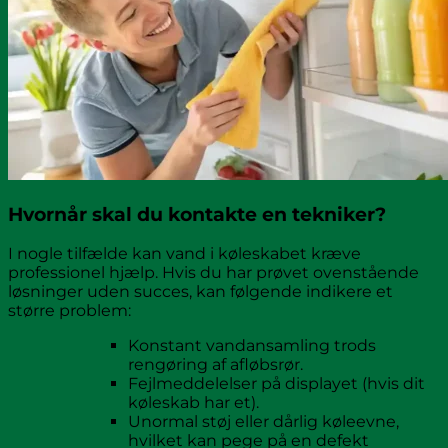
Hvornår skal du kontakte en tekniker?
I nogle tilfælde kan vand i køleskabet kræve
professionel hjælp. Hvis du har prøvet ovenstående
løsninger uden succes, kan følgende indikere et
større problem:
Konstant vandansamling trods
rengøring af afløbsrør.
Fejlmeddelelser på displayet (hvis dit
køleskab har et).
Unormal støj eller dårlig køleevne,
hvilket kan pege på en defekt