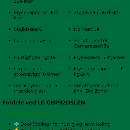
384 liter
Frysekapacitet: 107
Støjniveau: 36 dB(A)
liter
Støjklasse: C
NoFrost: Ja
DoorCooling+: Ja
Smart Inverter
Compressor: Ja
Hurtigfrysning: Ja
Fryseklasse: 4 stjerner
Lagring ved
Frysningskapacitet: 12
strømsvigt: 16 timer
kg/24t
Antal hylder i køl: 5
Antal fryseskuffer: 3
(hærdet glas)
(inkl. Big Zone)
Fordele ved LG GBP32DSLZN
Fordele ved produktet
DoorCooling+ for hurtig og jævn køling
Energieffektiv inverterkompressor