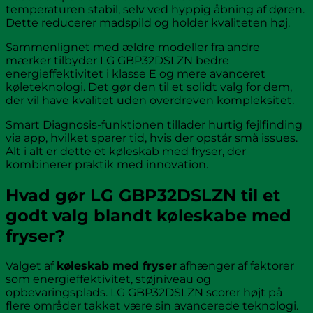
temperaturen stabil, selv ved hyppig åbning af døren.
Dette reducerer madspild og holder kvaliteten høj.
Sammenlignet med ældre modeller fra andre
mærker tilbyder LG GBP32DSLZN bedre
energieffektivitet i klasse E og mere avanceret
køleteknologi. Det gør den til et solidt valg for dem,
der vil have kvalitet uden overdreven kompleksitet.
Smart Diagnosis-funktionen tillader hurtig fejlfinding
via app, hvilket sparer tid, hvis der opstår små issues.
Alt i alt er dette et køleskab med fryser, der
kombinerer praktik med innovation.
Hvad gør LG GBP32DSLZN til et
godt valg blandt køleskabe med
fryser?
Valget af
køleskab med fryser
afhænger af faktorer
som energieffektivitet, støjniveau og
opbevaringsplads. LG GBP32DSLZN scorer højt på
flere områder takket være sin avancerede teknologi.