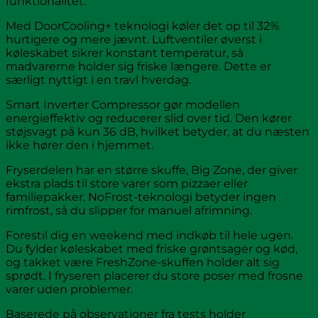
funktionalitet.
Med DoorCooling+ teknologi køler det op til 32%
hurtigere og mere jævnt. Luftventiler øverst i
køleskabet sikrer konstant temperatur, så
madvarerne holder sig friske længere. Dette er
særligt nyttigt i en travl hverdag.
Smart Inverter Compressor gør modellen
energieffektiv og reducerer slid over tid. Den kører
støjsvagt på kun 36 dB, hvilket betyder, at du næsten
ikke hører den i hjemmet.
Fryserdelen har en større skuffe, Big Zone, der giver
ekstra plads til store varer som pizzaer eller
familiepakker. NoFrost-teknologi betyder ingen
rimfrost, så du slipper for manuel afrimning.
Forestil dig en weekend med indkøb til hele ugen.
Du fylder køleskabet med friske grøntsager og kød,
og takket være FreshZone-skuffen holder alt sig
sprødt. I fryseren placerer du store poser med frosne
varer uden problemer.
Baserede på observationer fra tests holder