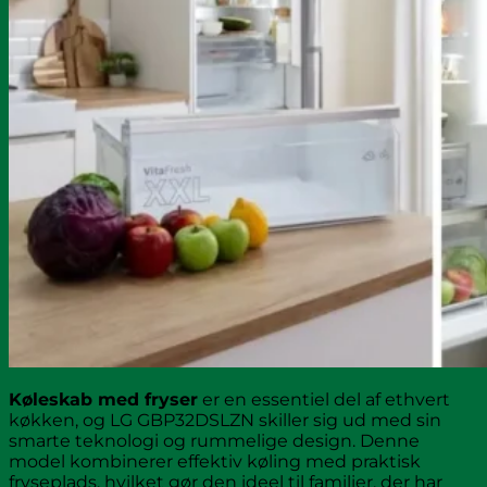
Køleskab med fryser
er en essentiel del af ethvert
køkken, og LG GBP32DSLZN skiller sig ud med sin
smarte teknologi og rummelige design. Denne
model kombinerer effektiv køling med praktisk
fryseplads, hvilket gør den ideel til familier, der har