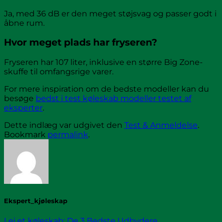
Ja, med 36 dB er den meget støjsvag og passer godt i
åbne rum.
Hvor meget plads har fryseren?
Fryseren har 107 liter, inklusive en større Big Zone-
skuffe til omfangsrige varer.
For mere inspiration om de bedste modeller kan du
besøge
bedst i test køleskab modeller testet af
eksperter
.
Dette indlæg var udgivet den
Test & Anmeldelse
.
Bookmark
permalink
.
Ekspert_kjøleskap
Lej et køleskab: De 3 Bedste Udbydere