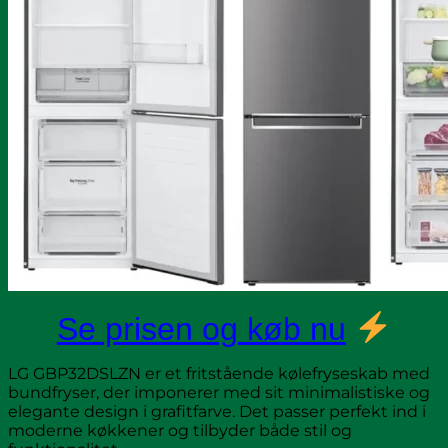
Se prisen og køb nu
LG GBP32DSLZN er et fritstående kølefryseskab med
bundfryser, der imponerer med sit minimalistiske og
elegante design i grafitfarve. Det passer perfekt ind i
moderne køkkener og tilbyder både stil og