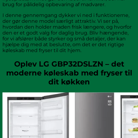
brug for pålidelig opbevaring af madvarer.
I denne gennemgang dykker vi ned i funktionerne,
der gør denne model særligt attraktiv. Vi ser på,
hvordan den holder maden frisk længere, og hvorfor
den er et godt valg for daglig brug. Bliv hængende,
for vi afslører både styrker og små detaljer, der kan
hjælpe dig med at beslutte, om det er det rigtige
køleskab med fryser til dit hjem.
Oplev LG GBP32DSLZN – det
moderne køleskab med fryser til
dit køkken