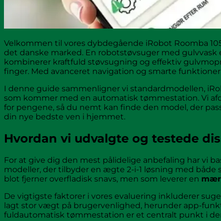
Velkommen til vores dybdegående iRobot Roomba 105 Co
det danske marked. En robotstøvsuger med gulvvask er
kombinerer kraftfuld støvsugning og effektiv gulvmop
finger. Med avanceret navigation og smarte funktioner 
I denne guide sammenligner vi standardmodellen, iR
som kommer med en automatisk tømmestation. Vi afdæ
for pengene, så du nemt kan finde den model, der passer
din nye bedste ven i hjemmet.
Hvordan vi udvalgte og testede di
For at give dig den mest pålidelige anbefaling har vi b
modeller, der tilbyder en ægte 2-i-1 løsning med både 
blot fjerner overfladisk snavs, men som leverer en
mærk
De vigtigste faktorer i vores evaluering inkluderer sug
lagt stor vægt på brugervenlighed, herunder app-funk
fuldautomatisk tømmestation er et centralt punkt i d