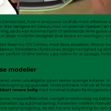
mbo test, hvor vi analyserer to af de mest effektive 
 ikke længere en luksus, men en praktisk hjælper i en 
ning, så du kan komme hjem til skinnende rene gulve ud
er disse modeller designet til at levere en overlegen re
obot Roomba 105 Combo, med dens storebror, iRobot 
kker forskellene i funktioner, brugervenlighed og de
 perfekt til dine behov. Læs videre for at opdage, hvilk
sse modeller
aseret vores udvælgelse på en række strenge kriterier. Vi
støvsugning og gulvvask. Vores primære mål var at finde 
bart renere bolig
med minimal indsats fra brugerens s
eevne, moppeeffektivitet, navigationsteknologi og batteri
tionalitet og automatisering. Forskellen mellem manue
enne sammenligning, da det har stor betydning for den 