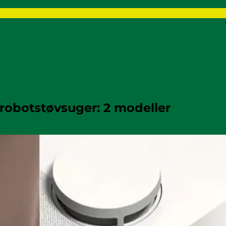
robotstøvsuger: 2 modeller