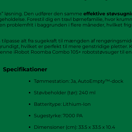
n” løsning. Den udfører den samme
effektive støvsugn
holdelse. Forestil dig en travl børnefamilie, hvor krum
problemfrit i baggrunden i flere måneder, hvilket frigiv
tilpasse alt fra sugekraft til mængden af rengøringsmidd
ndigt, hvilket er perfekt til mere genstridige pletter.
 denne iRobot Roomba Combo 105+ robotstøvsuger til en
Specifikationer
Tømmestation: Ja, AutoEmpty™-dock
Støvbeholder (tør): 240 ml
Batteritype: Lithium-Ion
Sugestyrke: 7000 PA
Dimensioner (cm): 33.5 x 33.5 x 10.4