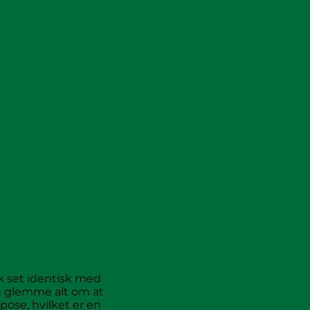
k set identisk med
n glemme alt om at
ose, hvilket er en