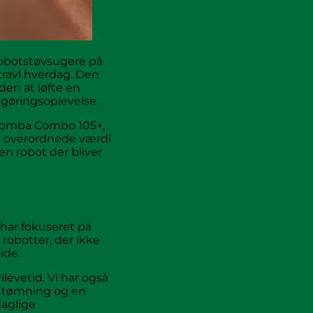
robotstøvsugere på
travl hverdag. Den
en at løfte en
ngøringsoplevelse.
Roomba Combo 105+,
n overordnede værdi
en robot der bliver
 har fokuseret på
robotter, der ikke
ide.
levetid. Vi har også
l tømning og en
daglige