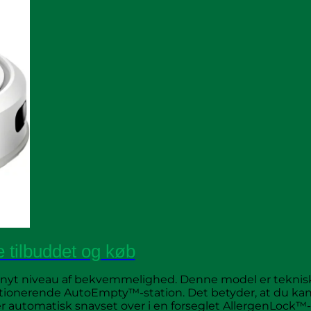
 tilbuddet og køb
t nyt niveau af bekvemmelighed. Denne model er teknis
onerende AutoEmpty™-station. Det betyder, at du ka
 automatisk snavset over i en forseglet AllergenLock™-p