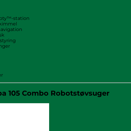
pty™-station
skimmel
avigation
sk
styring
inger
er
ba 105 Combo Robotstøvsuger