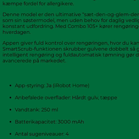
kæmpe fordel for allergikere.
Denne model er den ultimative “sæt-den-og-glem-de
som sin søstermodel, men uden behov for daglig vedlige
konstant udfordring. Med Combo 105+ kører rengøringen 
hverdagen.
Appen giver fuld kontrol over rengøringen, hvor du kan 
SmartScrub-funktionen skrubber gulvene dobbelt så gru
intelligent rengøring og fuldautomatisk tømning gør
avancerede på markedet.
App-styring: Ja (iRobot Home)
Anbefalede overflader: Hårdt gulv, tæppe
Vandtank: 250 ml
Batterikapacitet: 3000 mAh
Antal sugeniveauer: 4