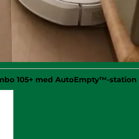
mbo 105+ med AutoEmpty™-station