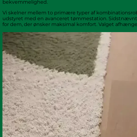
bekvemmelighed.
Vi skelner mellem to primære typer af kombinationsro
udstyret med en avanceret tømmestation. Sidstnævnte t
for dem, der ønsker maksimal komfort. Valget afhænger