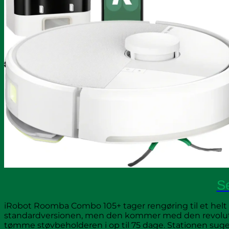
Se
iRobot Roomba Combo 105+ tager rengøring til et hel
standardversionen, men den kommer med den revoluti
tømme støvbeholderen i op til 75 dage. Stationen suger