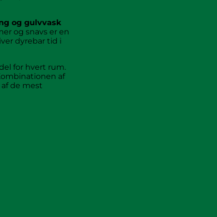
ing og gulvvask
mer og snavs er en
er dyrebar tid i
el for hvert rum.
 Kombinationen af
 af de mest