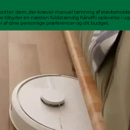
botter: dem, der kræver manuel tømning af støvbeholde
ilbyder en næsten fuldstændig håndfri oplevelse i ugevi
 af dine personlige præferencer og dit budget.