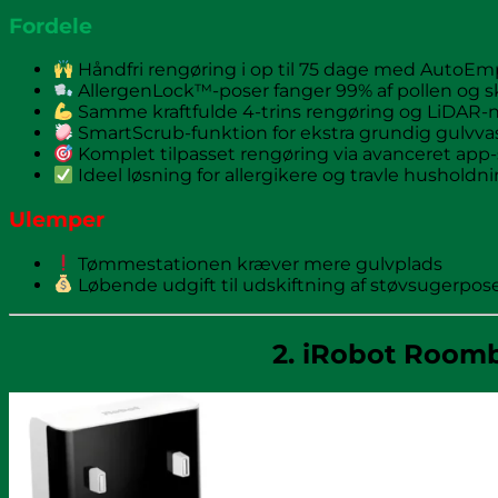
Fordele
Håndfri rengøring i op til 75 dage med AutoEm
AllergenLock™-poser fanger 99% af pollen og 
Samme kraftfulde 4-trins rengøring og LiDAR-n
SmartScrub-funktion for ekstra grundig gulvva
Komplet tilpasset rengøring via avanceret app-
Ideel løsning for allergikere og travle husholdn
Ulemper
Tømmestationen kræver mere gulvplads
Løbende udgift til udskiftning af støvsugerpos
2. iRobot Room